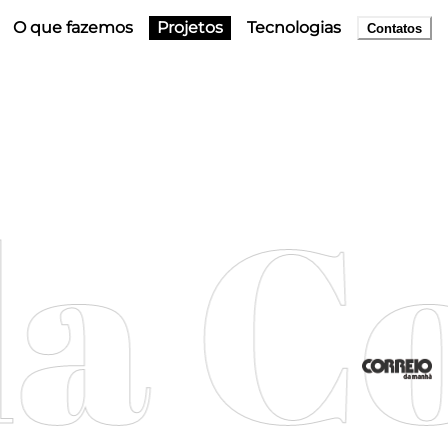
O que fazemos
O que fazemos
Projetos
Projetos
Tecnologias
Tecnologias
Contatos
Contatos
a C