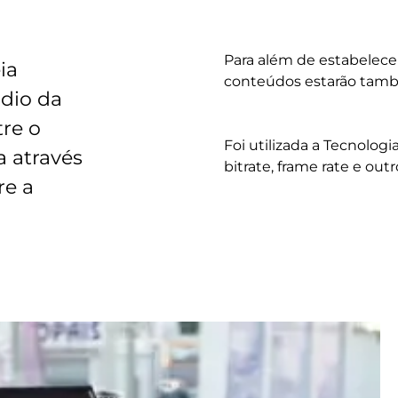
Para além de estabelec
ia
conteúdos estarão tamb
dio da
re o
Foi utilizada a Tecnolog
ta através
bitrate, frame rate e ou
re a