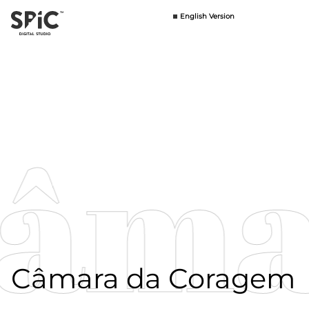
English Version
English Version
âmar
Câmara da Coragem